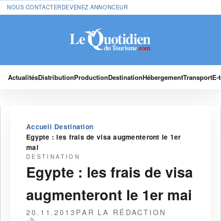
NOUS CONTACTER
DEVENEZ ANNONCEUR
Actualités
Distribution
Production
Destination
Hébergement
Transport
E-
›
›
Accueil
Destination
Egypte : les frais de visa augmenteront le 1er
mai
DESTINATION
Egypte : les frais de visa
augmenteront le 1er mai
20.11.2013
PAR LA RÉDACTION