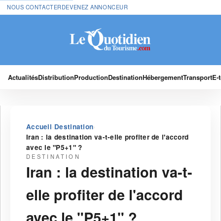
NOUS CONTACTER
DEVENEZ ANNONCEUR
Actualités
Distribution
Production
Destination
Hébergement
Transport
E-
›
›
Accueil
Destination
Iran : la destination va-t-elle profiter de l'accord
avec le "P5+1" ?
DESTINATION
Iran : la destination va-t-
elle profiter de l'accord
avec le "P5+1" ?