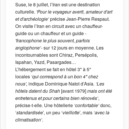
Suse, le 8 juillet, l’Iran est une destination
culturelle.
'Pour le voyageur averti, amateur d'art
et d'archéologie’
précise Jean-Pierre Respaut.
On visite l’Iran en circuit avec un chauffeur-
guide ou un chauffeur et un guide -
'francophone
le plus souvent, parfois
anglophone’
- sur 12 jours en moyenne. Les
incontournables sont Chiraz, Persépolis,
Ispahan, Yazd, Pasargades…
L’hébergement se fait en hôtel 3* à 5*
locales
‘qui correspond à un bon 4* chez
nous’,
indique Dominique Natot d’Asia.
‘Les
hôtels datent du Shah
[avant 1979]
mais ont été
entretenus et pour certains bien rénovés’
,
précise-t-elle. Une hôtellerie
‘confortable’
donc,
‘
standardisée
’, un peu ‘
vieillotte
’, mais
‘avec la
climatisation’
.