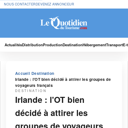
NOUS CONTACTER
DEVENEZ ANNONCEUR
Actualités
Distribution
Production
Destination
Hébergement
Transport
E-
›
›
Accueil
Destination
Irlande : l'OT bien décidé à attirer les groupes de
voyageurs français
DESTINATION
Irlande : l'OT bien
décidé à attirer les
groupes de voyageurs