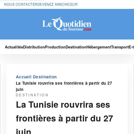
NOUS CONTACTER
DEVENEZ ANNONCEUR
Actualités
Distribution
Production
Destination
Hébergement
Transport
E-
›
›
Accueil
Destination
La Tunisie rouvrira ses frontières à partir du 27
juin
DESTINATION
La Tunisie rouvrira ses
frontières à partir du 27
juin