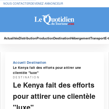
NOUS CONTACTER
DEVENEZ ANNONCEUR
Actualités
Distribution
Production
Destination
Hébergement
Transport
E-
›
›
Accueil
Destination
Le Kenya fait des efforts pour attirer une
clientèle "luxe"
DESTINATION
Le Kenya fait des efforts
pour attirer une clientèle
"luxe"