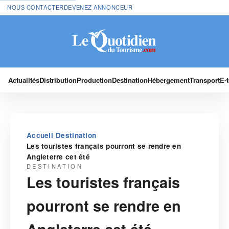
NOUS CONTACTER
DEVENEZ ANNONCEUR
Actualités
Distribution
Production
Destination
Hébergement
Transport
E-
›
›
Accueil
Destination
Les touristes français pourront se rendre en
Angleterre cet été
DESTINATION
Les touristes français
pourront se rendre en