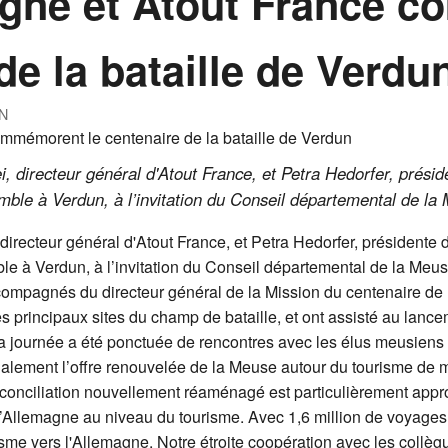
agne et Atout France 
de la bataille de Verdu
N
 directeur général d'Atout France, et Petra Hedorfer, préside
ble à Verdun, à l’invitation du Conseil départemental de la
irecteur général d'Atout France, et Petra Hedorfer, présidente d
le à Verdun, à l’invitation du Conseil départemental de la Meus
compagnés du directeur général de la Mission du centenaire de
es principaux sites du champ de bataille, et ont assisté au lanc
La journée a été ponctuée de rencontres avec les élus meusiens 
lement l’offre renouvelée de la Meuse autour du tourisme de mé
éconciliation nouvellement réaménagé est particulièrement approp
 l’Allemagne au niveau du tourisme. Avec 1,6 million de voyages, 
sme vers l'Allemagne. Notre étroite coopération avec les collèg