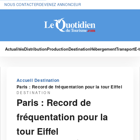
NOUS CONTACTER
DEVENEZ ANNONCEUR
Actualités
Distribution
Production
Destination
Hébergement
Transport
E-
›
›
Accueil
Destination
Paris : Record de fréquentation pour la tour Eiffel
DESTINATION
Paris : Record de
fréquentation pour la
tour Eiffel