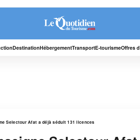
ction
Destination
Hébergement
Transport
E-tourisme
Offres 
ne Selectour Afat a déjà séduit 131 licences