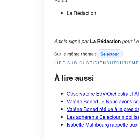
Auteur
La Rédaction
Article signé par
La Rédaction
pour
Le
Sur le même thème :
Selectour
LIRE SUR QUOTIDIENDUTOURISM
À lire aussi
Observatoire EdV/Orchestra : l’A
Valérie Boned : « Nous avons cons
Valérie Boned réélue à la présid
Les adhérents Selectour mobilisé
Isabelle Mainbourg rappelle aux