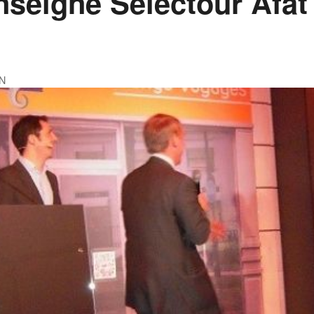
nseigne Selectour Afat 
N