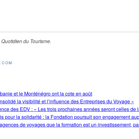
 Quotidien du Tourisme
.
E.COM
lbanie et le Monténégro ont la cote en août
olidé la visibilité et l’influence des Entreprises du Voyage »
ence des EDV : « Les trois prochaines années seront celles de l
s pour la solidarité : la Fondation poursuit son engagement au
 agences de voyages que la formation est un investissement, pa