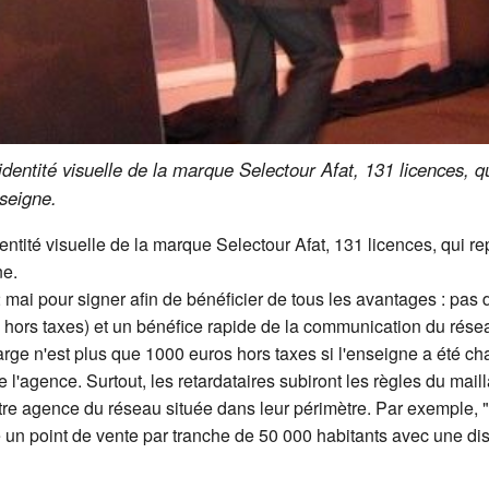
'identité visuelle de la marque Selectour Afat, 131 licences, 
nseigne.
dentité visuelle de la marque Selectour Afat, 131 licences, qui r
ne.
mai pour signer afin de bénéficier de tous les avantages : pas 
 hors taxes) et un bénéfice rapide de la communication du résea
harge n'est plus que 1000 euros hors taxes si l'enseigne a été 
de l'agence. Surtout, les retardataires subiront les règles du ma
utre agence du réseau située dans leur périmètre. Par exemple,
té un point de vente par tranche de 50 000 habitants avec une d