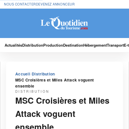
NOUS CONTACTER
DEVENEZ ANNONCEUR
Actualités
Distribution
Production
Destination
Hébergement
Transport
E-
›
›
Accueil
Distribution
MSC Croisières et Miles Attack voguent
ensemble
DISTRIBUTION
MSC Croisières et Miles
Attack voguent
ensemble