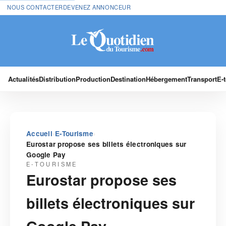
NOUS CONTACTER
DEVENEZ ANNONCEUR
Actualités
Distribution
Production
Destination
Hébergement
Transport
E-
›
›
Accueil
E-Tourisme
Eurostar propose ses billets électroniques sur
Google Pay
E-TOURISME
Eurostar propose ses
billets électroniques sur