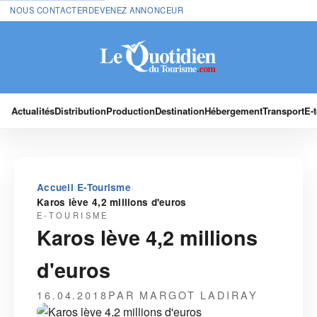
NOUS CONTACTER
DEVENEZ ANNONCEUR
Actualités
Distribution
Production
Destination
Hébergement
Transport
E-
›
›
Accueil
E-Tourisme
Karos lève 4,2 millions d'euros
E-TOURISME
Karos lève 4,2 millions
d'euros
16.04.2018
PAR MARGOT LADIRAY