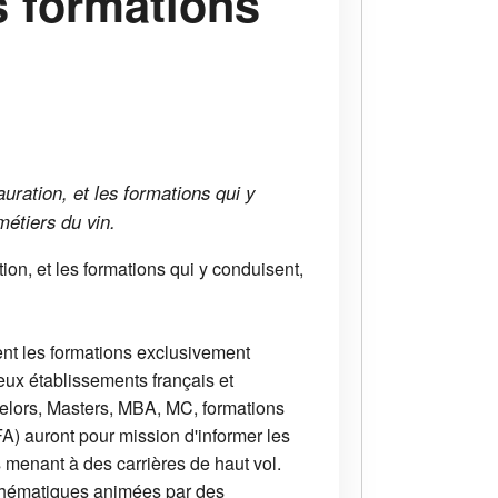
s formations
auration, et les formations qui y
métiers du vin.
tion, et les formations qui y conduisent,
ent les formations exclusivement
eux établissements français et
helors, Masters, MBA, MC, formations
) auront pour mission d'informer les
s menant à des carrières de haut vol.
es thématiques animées par des