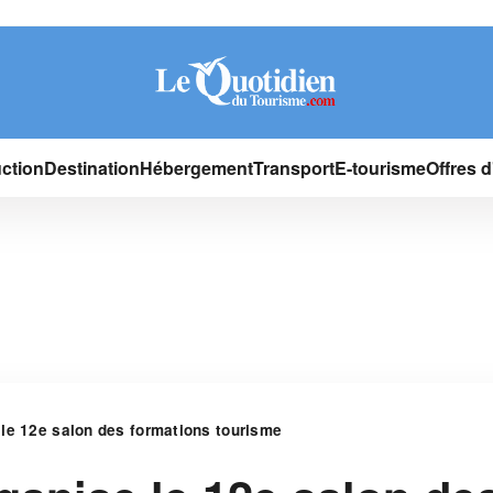
ction
Destination
Hébergement
Transport
E-tourisme
Offres 
le 12e salon des formations tourisme