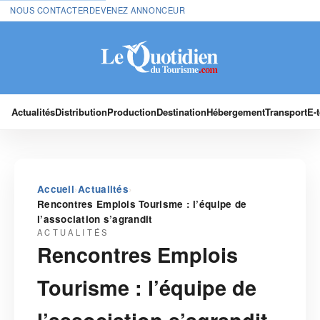
NOUS CONTACTER
DEVENEZ ANNONCEUR
Actualités
Distribution
Production
Destination
Hébergement
Transport
E-
›
›
Accueil
Actualités
Rencontres Emplois Tourisme : l’équipe de
l’association s’agrandit
ACTUALITÉS
Rencontres Emplois
Tourisme : l’équipe de