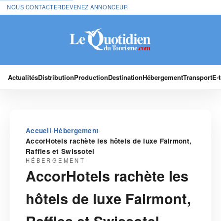
NOUS CONTACTER
DEVENEZ ANNONCEUR
Actualités
Distribution
Production
Destination
Hébergement
Transport
E-
›
›
Accueil
Hébergement
AccorHotels rachète les hôtels de luxe Fairmont,
Raffles et Swissotel
HÉBERGEMENT
AccorHotels rachète les
hôtels de luxe Fairmont,