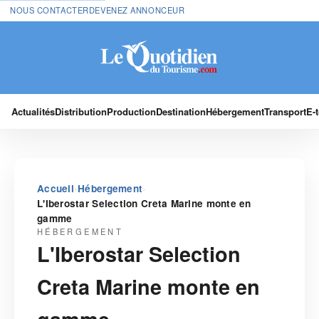
NOUS CONTACTER
DEVENEZ ANNONCEUR
Actualités
Distribution
Production
Destination
Hébergement
Transport
E-
›
›
Accueil
Hébergement
L'Iberostar Selection Creta Marine monte en
gamme
HÉBERGEMENT
L'Iberostar Selection
Creta Marine monte en