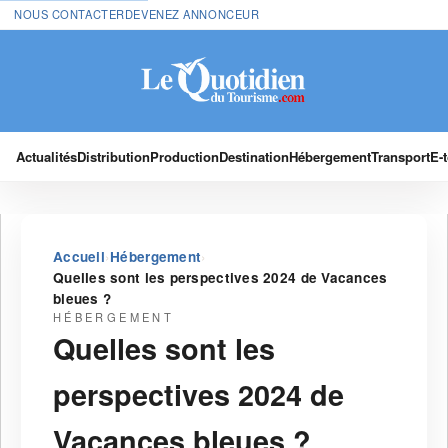
NOUS CONTACTER
DEVENEZ ANNONCEUR
Actualités
Distribution
Production
Destination
Hébergement
Transport
E-
›
›
Accueil
Hébergement
Quelles sont les perspectives 2024 de Vacances
bleues ?
HÉBERGEMENT
Quelles sont les
perspectives 2024 de
Vacances bleues ?