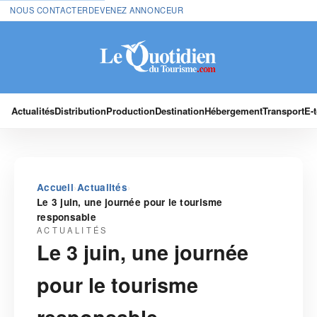
NOUS CONTACTER
DEVENEZ ANNONCEUR
Actualités
Distribution
Production
Destination
Hébergement
Transport
E-
›
›
Accueil
Actualités
Le 3 juin, une journée pour le tourisme
responsable
ACTUALITÉS
Le 3 juin, une journée
pour le tourisme