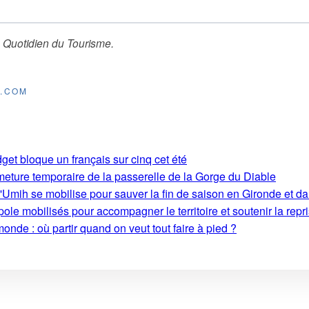
 Quotidien du Tourisme
.
E.COM
get bloque un français sur cinq cet été
rmeture temporaire de la passerelle de la Gorge du Diable
'Umih se mobilise pour sauver la fin de saison en Gironde et d
le mobilisés pour accompagner le territoire et soutenir la repri
monde : où partir quand on veut tout faire à pied ?