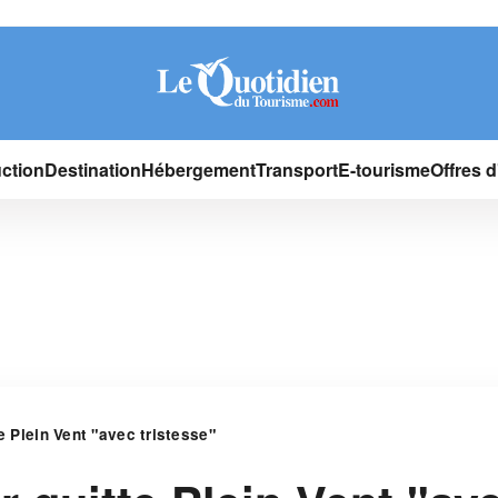
ction
Destination
Hébergement
Transport
E-tourisme
Offres 
te Plein Vent "avec tristesse"