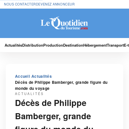
NOUS CONTACTER
DEVENEZ ANNONCEUR
Actualités
Distribution
Production
Destination
Hébergement
Transport
E-
›
›
Accueil
Actualités
Décès de Philippe Bamberger, grande figure du
monde du voyage
ACTUALITÉS
Décès de Philippe
Bamberger, grande