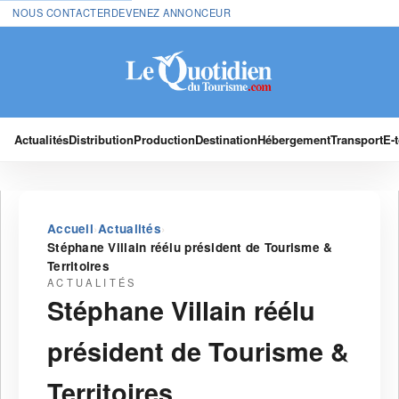
NOUS CONTACTER
DEVENEZ ANNONCEUR
Actualités
Distribution
Production
Destination
Hébergement
Transport
E-
›
›
Accueil
Actualités
Stéphane Villain réélu président de Tourisme &
Territoires
ACTUALITÉS
Stéphane Villain réélu
président de Tourisme &
Territoires