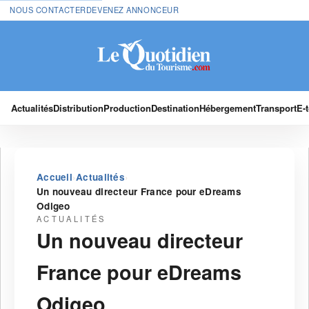
NOUS CONTACTER
DEVENEZ ANNONCEUR
Actualités
Distribution
Production
Destination
Hébergement
Transport
E-
›
›
Accueil
Actualités
Un nouveau directeur France pour eDreams
Odigeo
ACTUALITÉS
Un nouveau directeur
France pour eDreams
Odigeo