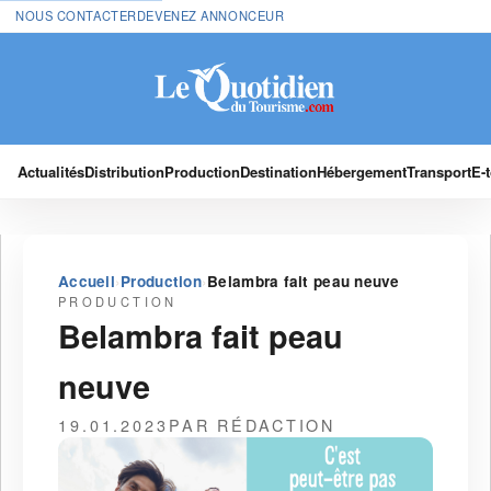
NOUS CONTACTER
DEVENEZ ANNONCEUR
Actualités
Distribution
Production
Destination
Hébergement
Transport
E-
›
›
Accueil
Production
Belambra fait peau neuve
PRODUCTION
Belambra fait peau
neuve
19.01.2023
PAR RÉDACTION