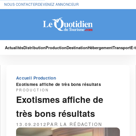
NOUS CONTACTER
DEVENEZ ANNONCEUR
Actualités
Distribution
Production
Destination
Hébergement
Transport
E-
›
›
Accueil
Production
Exotismes affiche de très bons résultats
PRODUCTION
Exotismes affiche de
très bons résultats
13.09.2012
PAR LA RÉDACTION