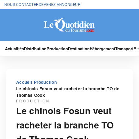
NOUS CONTACTER
DEVENEZ ANNONCEUR
Actualités
Distribution
Production
Destination
Hébergement
Transport
E-
›
›
Accueil
Production
Le chinois Fosun veut racheter la branche TO de
Thomas Cook
PRODUCTION
Le chinois Fosun veut
racheter la branche TO