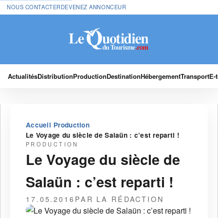
NOUS CONTACTER
DEVENEZ ANNONCEUR
Actualités
Distribution
Production
Destination
Hébergement
Transport
E-
›
›
Accueil
Production
Le Voyage du siècle de Salaün : c’est reparti !
PRODUCTION
Le Voyage du siècle de
Salaün : c’est reparti !
17.05.2016
PAR LA RÉDACTION