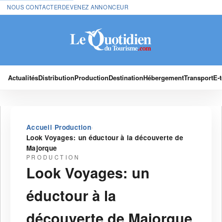
NOUS CONTACTER
DEVENEZ ANNONCEUR
Actualités
Distribution
Production
Destination
Hébergement
Transport
E-
›
›
Accueil
Production
Look Voyages: un éductour à la découverte de
Majorque
PRODUCTION
Look Voyages: un
éductour à la
découverte de Majorque