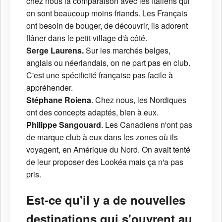
chez nous la comparaison avec les Italiens qui
en sont beaucoup moins friands. Les Français
ont besoin de bouger, de découvrir, ils adorent
flâner dans le petit village d'à côté.
Serge Laurens.
Sur les marchés belges,
anglais ou néerlandais, on ne part pas en club.
C'est une spécificité française pas facile à
appréhender.
Stéphane Roiena
. Chez nous, les Nordiques
ont des concepts adaptés, bien à eux.
Philippe Sangouard
. Les Canadiens n'ont pas
de marque club à eux dans les zones où ils
voyagent, en Amérique du Nord. On avait tenté
de leur proposer des Lookéa mais ça n'a pas
pris.
Est-ce qu'il y a de nouvelles
destinations qui s'ouvrent au