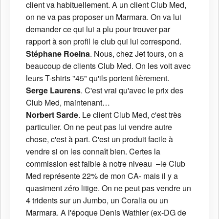
client va habituellement. A un client Club Med,
on ne va pas proposer un Marmara. On va lui
demander ce qui lui a plu pour trouver par
rapport à son profil le club qui lui correspond.
Stéphane Roeina
. Nous, chez Jet tours, on a
beaucoup de clients Club Med. On les voit avec
leurs T-shirts "45" qu'ils portent fièrement.
Serge Laurens
. C'est vrai qu'avec le prix des
Club Med, maintenant…
Norbert Sarde
. Le client Club Med, c'est très
particulier. On ne peut pas lui vendre autre
chose, c'est à part. C'est un produit facile à
vendre si on les connaît bien. Certes la
commission est faible à notre niveau –le Club
Med représente 22% de mon CA- mais il y a
quasiment zéro litige. On ne peut pas vendre un
4 tridents sur un Jumbo, un Coralia ou un
Marmara. A l'époque Denis Wathier (ex-DG de