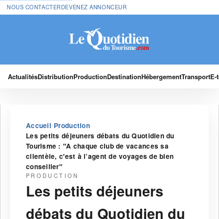
NOUS CONTACTER
DEVENEZ ANNONCEUR
Actualités
Distribution
Production
Destination
Hébergement
Transport
E-
›
›
Accueil
Production
Les petits déjeuners débats du Quotidien du
Tourisme : "A chaque club de vacances sa
clientèle, c'est à l’agent de voyages de bien
conseiller"
PRODUCTION
Les petits déjeuners
débats du Quotidien du