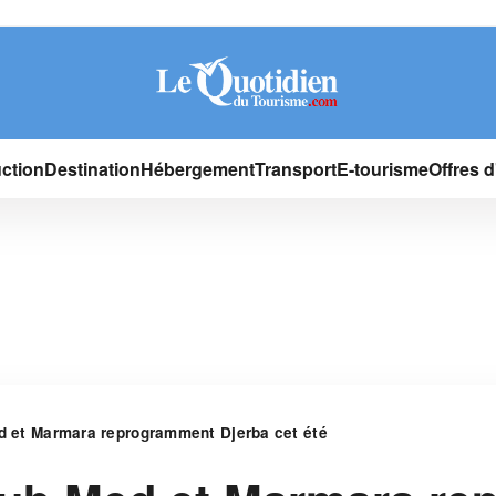
ction
Destination
Hébergement
Transport
E-tourisme
Offres 
ed et Marmara reprogramment Djerba cet été