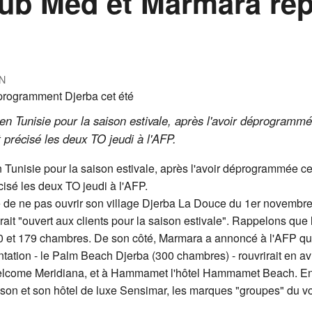
Club Med et Marmara r
N
 Tunisie pour la saison estivale, après l'avoir déprogrammée
t précisé les deux TO jeudi à l'AFP.
unisie pour la saison estivale, après l'avoir déprogrammée cet
écisé les deux TO jeudi à l'AFP.
 de ne pas ouvrir son village Djerba La Douce du 1er novembre a
rait "ouvert aux clients pour la saison estivale". Rappelons qu
 et 179 chambres. De son côté, Marmara a annoncé à l'AFP qu'u
tation - le Palm Beach Djerba (300 chambres) - rouvrirait en avril
elcome Meridiana, et à Hammamet l'hôtel Hammamet Beach. Enfin
son et son hôtel de luxe Sensimar, les marques "groupes" du v