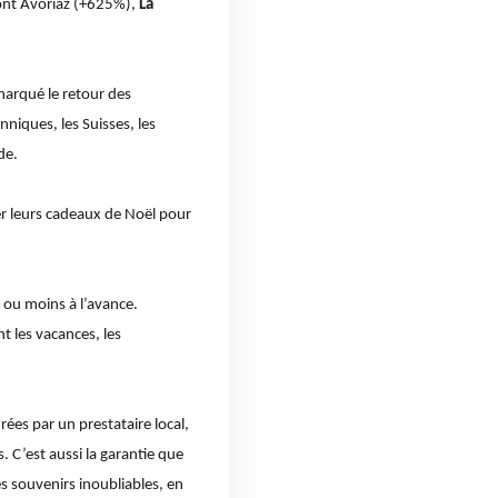
sont Avoriaz (+625%),
La
 marqué le retour des
nniques, les Suisses, les
de.
r leurs cadeaux de Noël pour
 ou moins à l’avance.
t les vacances, les
ées par un prestataire local,
 C’est aussi la garantie que
es souvenirs inoubliables, en