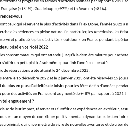
lus fortement progressé en termes d’activités réalisées par rapport à 2021 
ie Française (+181%), Guadeloupe (+97%) et La Réunion (+81%).
u rendez-vous
 sont ceux qui réservent le plus d’activités dans l’Hexagone, l’année 2022 a
herche d’expériences en pleine nature. En particulier, les Américains, les Brita
éservé et pratiqué le plus d’activités « outdoor » en France pendant la pério
cadeau prisé en ce Noël 2022
les consommateurs qui ont attendu jusqu’à la dernière minute pour achete
s’offrir un petit plaisir à soi-même pour finir l’année en beauté.
 pic de réservations a été atteint le 24 décembre 2022.
s entre le 16 décembre 2022 et le 2 janvier 2023 ont été réservées 15 jours
de plus en plus d’activités de loisirs
pour les fêtes de fin d’année : pendan
 pour des activités en France ont augmenté de +48% par rapport à 2021 !
un tel engouement ?
ux de leur impact, réserver et (s’)offrir des expériences en extérieur, assur
éjour, est un moyen de contribuer positivement au dynamisme des territoires.
eau original, qui lui permettra de vivre de nouvelles aventures et de créer d