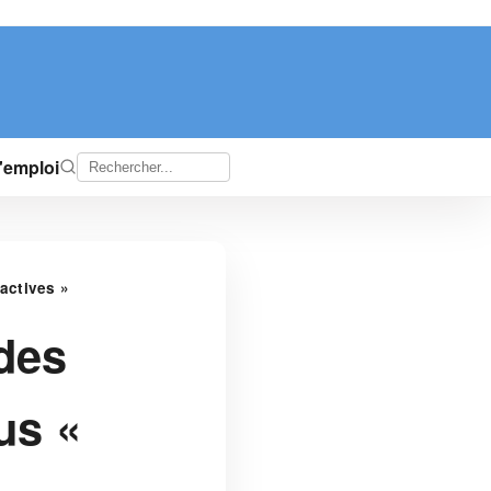
d'emploi
actives »
des
us «