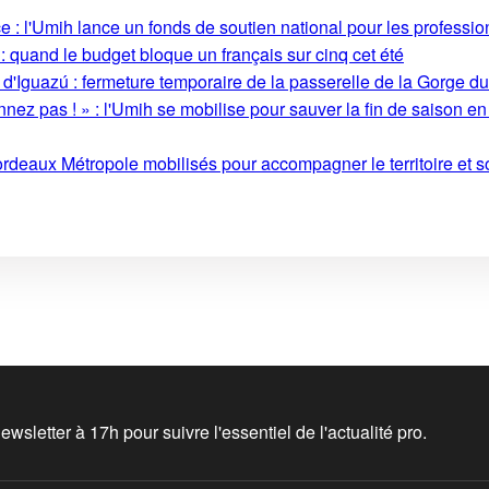
 : l'Umih lance un fonds de soutien national pour les profession
: quand le budget bloque un français sur cinq cet été
 d'Iguazú : fermeture temporaire de la passerelle de la Gorge d
ez pas ! » : l'Umih se mobilise pour sauver la fin de saison en
rdeaux Métropole mobilisés pour accompagner le territoire et so
wsletter à 17h pour suivre l'essentiel de l'actualité pro.