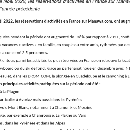
e Noël 2022, les réservations d’activités en France sur Ma
l’année précédente
l 2022, les réservations d’activités en France sur Manawa.com, ont aug
pratiquées pendant la période ont augmenté de +38% par rapport à 2021, conf
acances « actives » en famille, en couple ou entre amis, rythmées par des a
 a concerné 2,5 personnes.
lentour, parmi les activités les plus réservées en France on retrouve la loca
owboard ou du ski de fond, grâce au partenariat noué en décembre avec INT
îneau et, dans les DROM-COM, la plongée en Guadeloupe et le canyoning à 
 principales activités pratiquées sur la période ont été :
à La Plagne
articulier à Avoriaz mais aussi dans les Pyrénées
Savoie Mont Blanc, notamment à Chamonix et Morzine
ge, par exemple à Chamrousse, La Plagne ou Vars
s, dans les Pyrénées et dans les Alpes