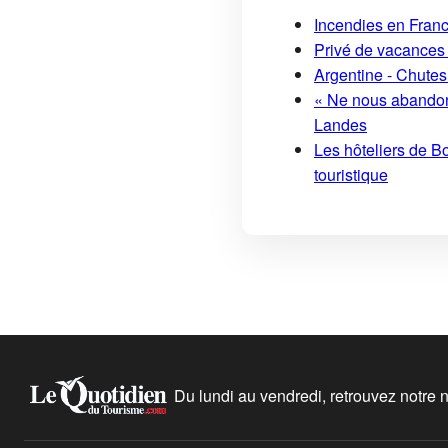
Incendies en France
Privé de vacances 
Argentine - Chutes
« Ne nous abandonn
Landes
Les hôteliers de Bo
touristique
Du lundi au vendredi, retrouvez notre ne