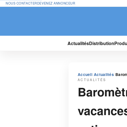
NOUS CONTACTER
DEVENEZ ANNONCEUR
Actualités
Distribution
Produ
›
›
Accueil
Actualités
Barom
ACTUALITÉS
Baromètr
vacances