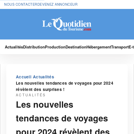
NOUS CONTACTER
DEVENEZ ANNONCEUR
Actualités
Distribution
Production
Destination
Hébergement
Transport
E-
›
›
Accueil
Actualités
Les nouvelles tendances de voyages pour 2024
révèlent des surprises !
ACTUALITÉS
Les nouvelles
tendances de voyages
pour 2024 révèlent des