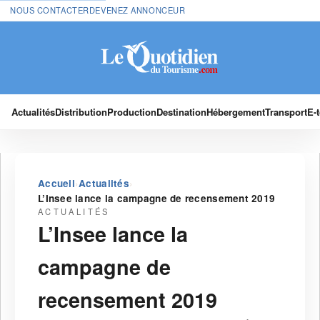
NOUS CONTACTER
DEVENEZ ANNONCEUR
Actualités
Distribution
Production
Destination
Hébergement
Transport
E-
›
›
Accueil
Actualités
L’Insee lance la campagne de recensement 2019
ACTUALITÉS
L’Insee lance la
campagne de
recensement 2019