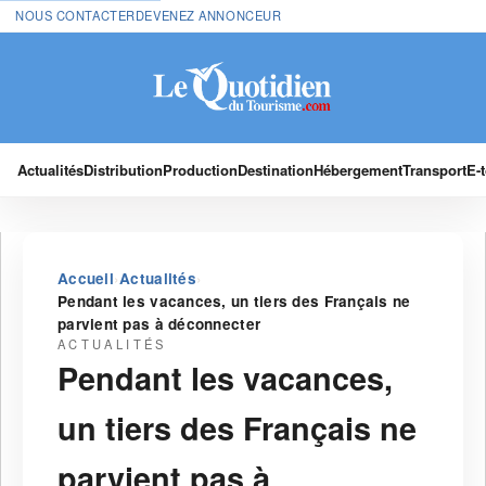
NOUS CONTACTER
DEVENEZ ANNONCEUR
Actualités
Distribution
Production
Destination
Hébergement
Transport
E-
›
›
Accueil
Actualités
Pendant les vacances, un tiers des Français ne
parvient pas à déconnecter
ACTUALITÉS
Pendant les vacances,
un tiers des Français ne
parvient pas à