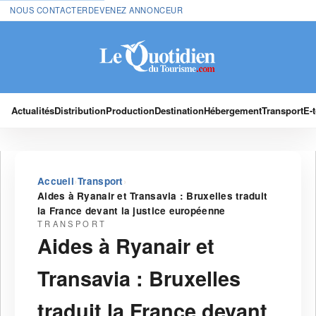
NOUS CONTACTER
DEVENEZ ANNONCEUR
Actualités
Distribution
Production
Destination
Hébergement
Transport
E-
›
›
Accueil
Transport
Aides à Ryanair et Transavia : Bruxelles traduit
la France devant la justice européenne
TRANSPORT
Aides à Ryanair et
Transavia : Bruxelles
traduit la France devant