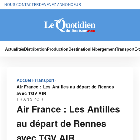
NOUS CONTACTER
DEVENEZ ANNONCEUR
Actualités
Distribution
Production
Destination
Hébergement
Transport
E-
›
›
Accueil
Transport
Air France : Les Antilles au départ de Rennes
avec TGV AIR
TRANSPORT
Air France : Les Antilles
au départ de Rennes
avec TGV AIR