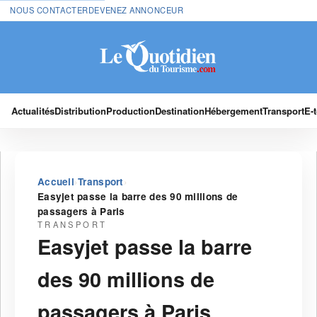
NOUS CONTACTER
DEVENEZ ANNONCEUR
Actualités
Distribution
Production
Destination
Hébergement
Transport
E-
›
›
Accueil
Transport
Easyjet passe la barre des 90 millions de
passagers à Paris
TRANSPORT
Easyjet passe la barre
des 90 millions de
passagers à Paris