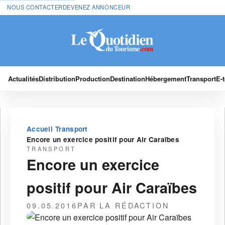
NOUS CONTACTER
DEVENEZ ANNONCEUR
Actualités
Distribution
Production
Destination
Hébergement
Transport
E-
›
›
Accueil
Transport
Encore un exercice positif pour Air Caraïbes
TRANSPORT
Encore un exercice
positif pour Air Caraïbes
09.05.2016
PAR LA RÉDACTION