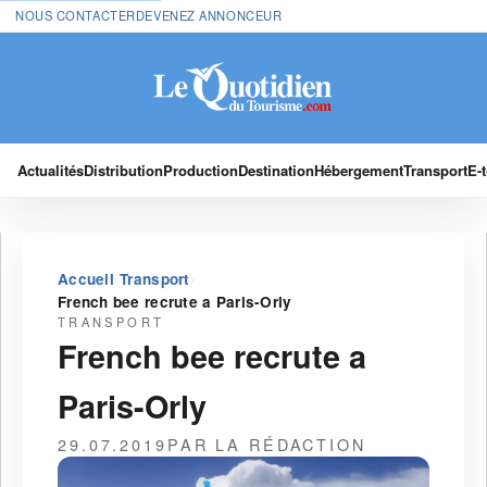
NOUS CONTACTER
DEVENEZ ANNONCEUR
Actualités
Distribution
Production
Destination
Hébergement
Transport
E-
›
›
Accueil
Transport
French bee recrute a Paris-Orly
TRANSPORT
French bee recrute a
Paris-Orly
29.07.2019
PAR LA RÉDACTION