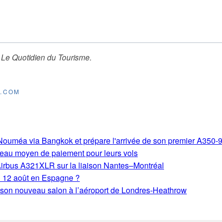
r
Le Quotidien du Tourisme
.
E.COM
s-Nouméa via Bangkok et prépare l'arrivée de son premier A350-
eau moyen de paiement pour leurs vols
Airbus A321XLR sur la liaison Nantes–Montréal
du 12 août en Espagne ?
e son nouveau salon à l’aéroport de Londres-Heathrow