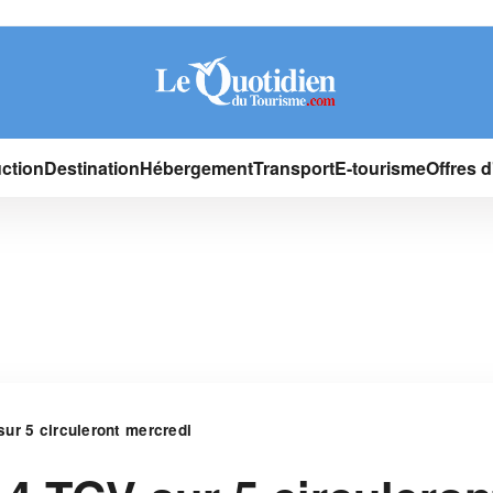
ction
Destination
Hébergement
Transport
E-tourisme
Offres 
ur 5 circuleront mercredi