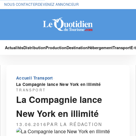
NOUS CONTACTER
DEVENEZ ANNONCEUR
Actualités
Distribution
Production
Destination
Hébergement
Transport
E-
›
›
Accueil
Transport
La Compagnie lance New York en illimité
TRANSPORT
La Compagnie lance
New York en illimité
13.06.2016
PAR LA RÉDACTION