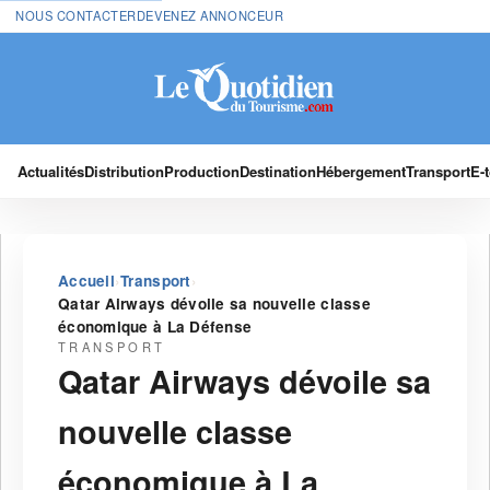
NOUS CONTACTER
DEVENEZ ANNONCEUR
Actualités
Distribution
Production
Destination
Hébergement
Transport
E-
›
›
Accueil
Transport
Qatar Airways dévoile sa nouvelle classe
économique à La Défense
TRANSPORT
Qatar Airways dévoile sa
nouvelle classe
économique à La