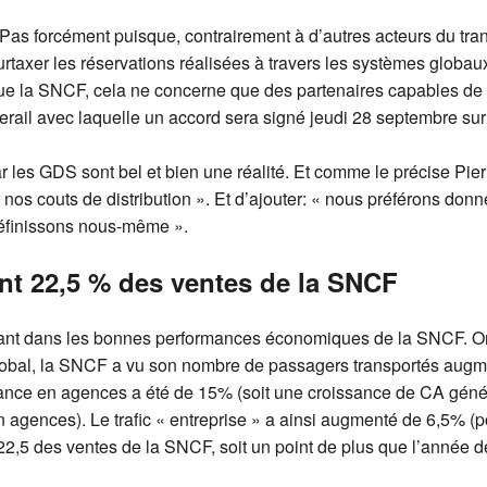
 Pas forcément puisque, contrairement à d’autres acteurs du tr
rtaxer les réservations réalisées à travers les systèmes globaux
ique la SNCF, cela ne concerne que des partenaires capables d
erail avec laquelle un accord sera signé jeudi 28 septembre su
 les GDS sont bel et bien une réalité. Et comme le précise Pierr
er nos couts de distribution ». Et d’ajouter: « nous préférons d
éfinissons nous-même ».
nt 22,5 % des ventes de la SNCF
tant dans les bonnes performances économiques de la SNCF. O
 global, la SNCF a vu son nombre de passagers transportés augme
sance en agences a été de 15% (soit une croissance de CA gén
en agences). Le trafic « entreprise » a ainsi augmenté de 6,5% 
2,5 des ventes de la SNCF, soit un point de plus que l’année d