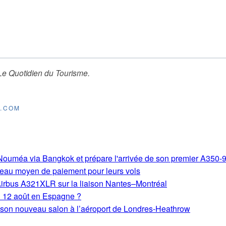
Le Quotidien du Tourisme
.
E.COM
s-Nouméa via Bangkok et prépare l'arrivée de son premier A350-
eau moyen de paiement pour leurs vols
Airbus A321XLR sur la liaison Nantes–Montréal
du 12 août en Espagne ?
e son nouveau salon à l’aéroport de Londres-Heathrow