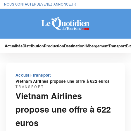
NOUS CONTACTER
DEVENEZ ANNONCEUR
Actualités
Distribution
Production
Destination
Hébergement
Transport
E-
›
›
Accueil
Transport
Vietnam Airlines propose une offre à 622 euros
TRANSPORT
Vietnam Airlines
propose une offre à 622
euros