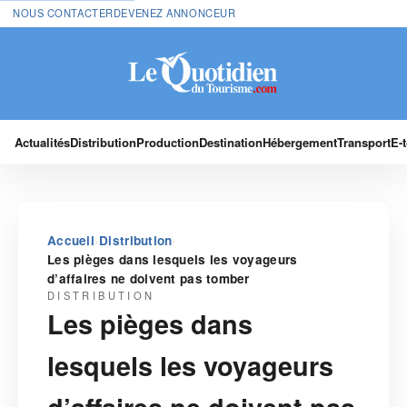
NOUS CONTACTER
DEVENEZ ANNONCEUR
Actualités
Distribution
Production
Destination
Hébergement
Transport
E-
›
›
Accueil
Distribution
Les pièges dans lesquels les voyageurs
d’affaires ne doivent pas tomber
DISTRIBUTION
Les pièges dans
lesquels les voyageurs