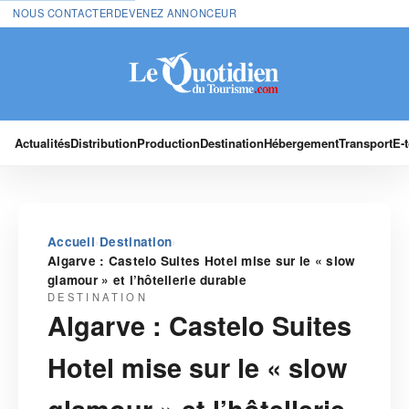
NOUS CONTACTER
DEVENEZ ANNONCEUR
Actualités
Distribution
Production
Destination
Hébergement
Transport
E-
›
›
Accueil
Destination
Algarve : Castelo Suites Hotel mise sur le « slow
glamour » et l’hôtellerie durable
DESTINATION
Algarve : Castelo Suites
Hotel mise sur le « slow