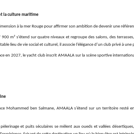
t la culture maritime
ension à la mer Rouge pour affirmer son ambition de devenir une référenc
7 900 m² s'étend sur quatre niveaux et regroupe des salons, des terrasse
able lieu de vie social et culturel, il associe l’élégance d’un club privé à
ace en 2027, le yacht club inscrit AMAALA sur la scène sportive internationa
oine
rince Mohammed ben Salmane, AMAALA s’étend sur un territoire resté en 
lerinage et puits séculaires se mêlent aux oueds et vallées désertiques, 