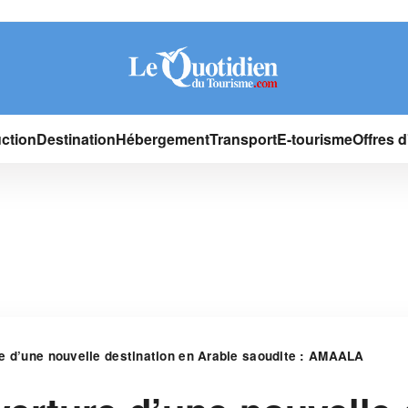
ction
Destination
Hébergement
Transport
E-tourisme
Offres 
e d’une nouvelle destination en Arabie saoudite : AMAALA