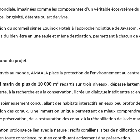
iale, imaginées comme les composantes d’un véritable écosystème du bien
e, longévité, détente ou art de vivre.
tion du sommeil signés Equinox Hotels à l'approche holistique de Jayasom, 
ns du bien-être en une seule et même destination, permettant à chacun de c
cœur du projet
préservés au monde, AMAALA place la protection de l'environnement au centre
ut marin de plus de 10 000 m²
répartis sur trois niveaux, dépasse largeme
, à la recherche et à la conservation, il crée un dialogue inédit entre scien
 soigneusement conçu, allant des habitats interactifs en eaux peu profondes à
ation des coraux. Une immersion unique permettant de mieux comprendre l
de préservation, de la restauration des coraux à la réhabilitation de la vie ma
tion prolonge ce lien avec la nature : récifs coralliens, sites de nidificatio
re en toute conscience, tout en contribuant activement à sa préservation.