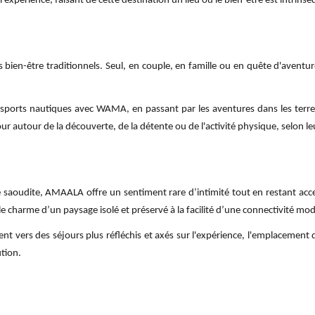
'expérience, faisant de cette destination un lieu où le bien-être est intrinsè
bien-être traditionnels. Seul, en couple, en famille ou en quête d'aventur
 sports nautiques avec WAMA, en passant par les aventures dans les terres
our autour de la découverte, de la détente ou de l'activité physique, selon l
ie saoudite, AMAALA offre un sentiment rare d’intimité tout en restant ac
le charme d’un paysage isolé et préservé à la facilité d’une connectivité mo
ent vers des séjours plus réfléchis et axés sur l'expérience, l'emplaceme
ution.