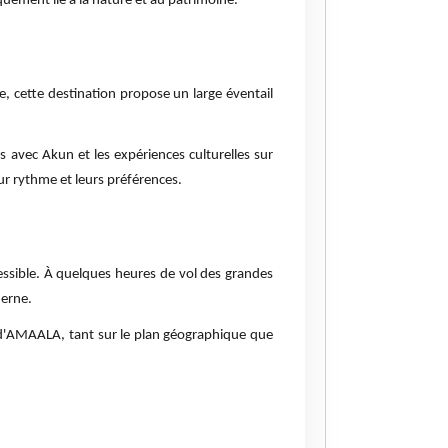
quement lié à la nature et au patrimoine.
e, cette destination propose un large éventail
 avec Akun et les expériences culturelles sur
eur rythme et leurs préférences.
cessible. À quelques heures de vol des grandes
derne.
nt d'AMAALA, tant sur le plan géographique que