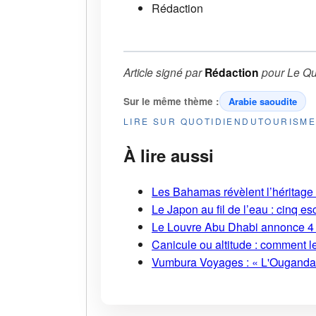
Rédaction
Article signé par
Rédaction
pour
Le Qu
Sur le même thème :
Arabie saoudite
LIRE SUR QUOTIDIENDUTOURISM
À lire aussi
Les Bahamas révèlent l’héritage s
Le Japon au fil de l’eau : cinq
Le Louvre Abu Dhabi annonce 4 
Canicule ou altitude : comment l
Vumbura Voyages : « L'Ouganda r