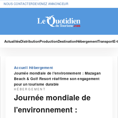
NOUS CONTACTER
DEVENEZ ANNONCEUR
Actualités
Distribution
Production
Destination
Hébergement
Transport
E-
›
›
Accueil
Hébergement
Journée mondiale de l'environnement : Mazagan
Beach & Golf Resort réaffirme son engagement
pour un tourisme durable
HÉBERGEMENT
Journée mondiale de
l'environnement :