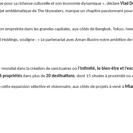
nue pour sa richesse culturelle et son économie dynamique », déclare
Vlad D
ojet emblématique de The Skywaters, marque un chapitre passionnant pour
n empreinte dans les grandes capitales, aux côtés de Bangkok, Tokyo, New Y
l Holdings, souligne : « Le partenariat avec Aman illustre notre ambition d
mondial dans la création de sanctuaires où
l’intimité, le bien-être et l’e
6 propriétés
dans plus de
20 destinations
, dont 15 situées à proximité ou 
 cette expansion sélective et visionnaire, aux côtés de projets à venir à
Mia