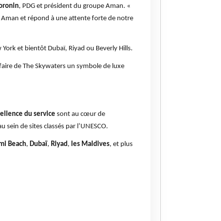
oronin
, PDG et président du groupe Aman. «
 Aman et répond à une attente forte de notre
ork et bientôt Dubaï, Riyad ou Beverly Hills.
e faire de The Skywaters un symbole de luxe
xcellence du service
sont au cœur de
au sein de sites classés par l’UNESCO.
mi Beach
,
Dubaï
,
Riyad
,
les Maldives
, et plus