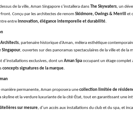
sus de la ville, Aman Singapore s’installera dans
The Skywaters
, un dév
rfront. Conçu par les architectes de renom
Skidmore, Owings & Merrill
et 
ontre entre
innovation, élégance intemporelle et durabilité
.
on
 Architects
, partenaire historique d’Aman, mêlera esthétique contemporaine
de Singapour
, ouvertes sur des panoramas spectaculaires de la ville et de la
t d’installations exclusives, dont un
Aman Spa
occupant un étage complet a
es
concepts signatures de la marque
.
 Aman
r de manière permanente, Aman proposera une
collection limitée de résiden
 skyline et la verdure luxuriante de la cité-État, tout en garantissant une i
hôtelières sur mesure
, d’un accès aux installations du club et du spa, et inc