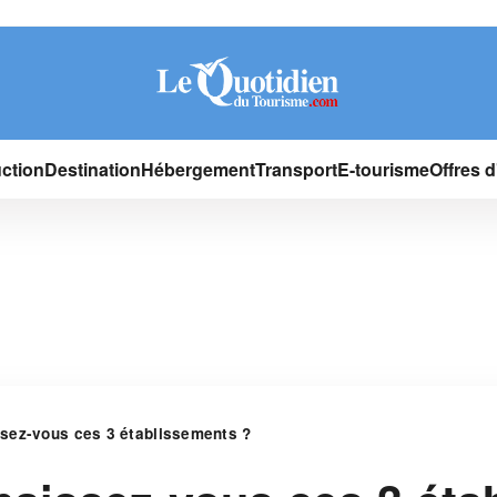
ction
Destination
Hébergement
Transport
E-tourisme
Offres 
ssez-vous ces 3 établissements ?