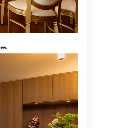
nnée.