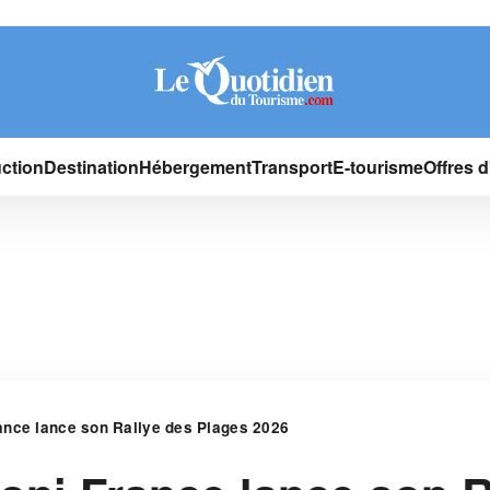
ction
Destination
Hébergement
Transport
E-tourisme
Offres 
ance lance son Rallye des Plages 2026