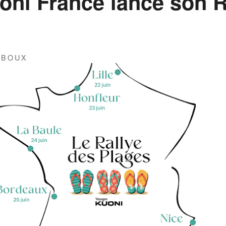
ni France lance son R
IBOUX